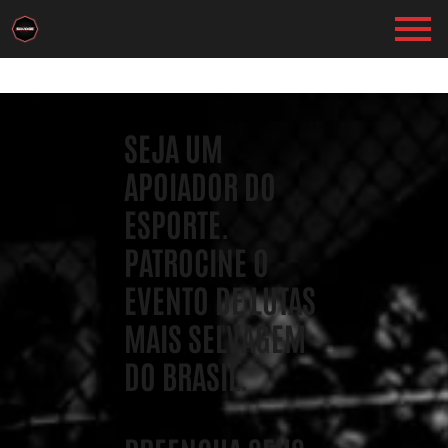
SEJA UM
APOIADOR DO
ESPORTE.
PATROCINE O
EVENTO DE LUTAS
MAIS SELVAGEM
DO BRASIL.